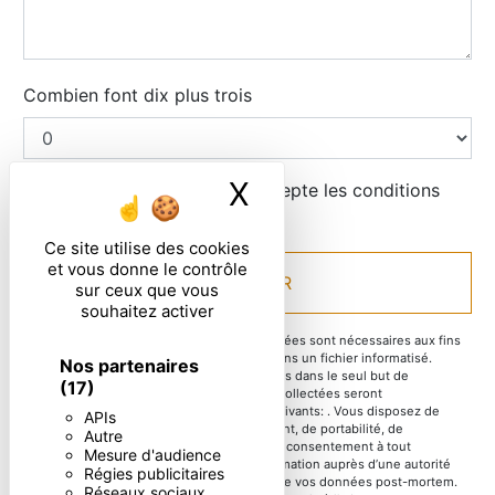
Combien font dix plus trois
X
Masquer le ban
En cochant cette case, j'accepte les conditions
particulières ci-dessous **
Ce site utilise des cookies
et vous donne le contrôle
ENVOYER
sur ceux que vous
souhaitez activer
** Les données personnelles communiquées sont nécessaires aux fins
de vous contacter et sont enregistrées dans un fichier informatisé.
Nos partenaires
Elles sont destinées à et ses sous-traitants dans le seul but de
(17)
répondre à votre message. Les données collectées seront
communiquées aux seuls destinataires suivants: . Vous disposez de
APIs
droits d’accès, de rectification, d’effacement, de portabilité, de
Autre
limitation, d’opposition, de retrait de votre consentement à tout
Mesure d'audience
moment et du droit d’introduire une réclamation auprès d’une autorité
Régies publicitaires
de contrôle, ainsi que d’organiser le sort de vos données post-mortem.
Réseaux sociaux