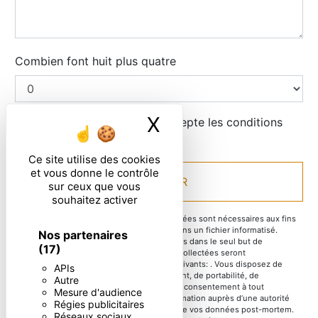
Combien font huit plus quatre
X
Masquer le ban
En cochant cette case, j'accepte les conditions
particulières ci-dessous **
Ce site utilise des cookies
et vous donne le contrôle
ENVOYER
sur ceux que vous
souhaitez activer
** Les données personnelles communiquées sont nécessaires aux fins
de vous contacter et sont enregistrées dans un fichier informatisé.
Nos partenaires
Elles sont destinées à et ses sous-traitants dans le seul but de
(17)
répondre à votre message. Les données collectées seront
communiquées aux seuls destinataires suivants: . Vous disposez de
APIs
droits d’accès, de rectification, d’effacement, de portabilité, de
Autre
limitation, d’opposition, de retrait de votre consentement à tout
Mesure d'audience
moment et du droit d’introduire une réclamation auprès d’une autorité
Régies publicitaires
de contrôle, ainsi que d’organiser le sort de vos données post-mortem.
Réseaux sociaux