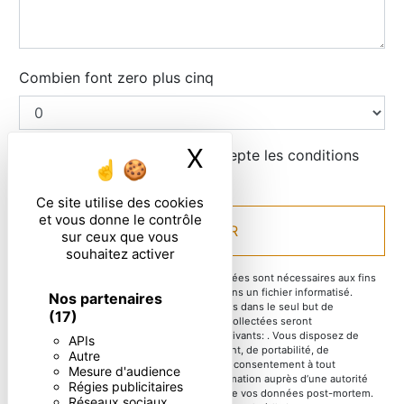
Combien font zero plus cinq
X
Masquer le ban
En cochant cette case, j'accepte les conditions
particulières ci-dessous **
Ce site utilise des cookies
et vous donne le contrôle
ENVOYER
sur ceux que vous
souhaitez activer
** Les données personnelles communiquées sont nécessaires aux fins
de vous contacter et sont enregistrées dans un fichier informatisé.
Nos partenaires
Elles sont destinées à et ses sous-traitants dans le seul but de
(17)
répondre à votre message. Les données collectées seront
communiquées aux seuls destinataires suivants: . Vous disposez de
APIs
droits d’accès, de rectification, d’effacement, de portabilité, de
Autre
limitation, d’opposition, de retrait de votre consentement à tout
Mesure d'audience
moment et du droit d’introduire une réclamation auprès d’une autorité
Régies publicitaires
de contrôle, ainsi que d’organiser le sort de vos données post-mortem.
Réseaux sociaux