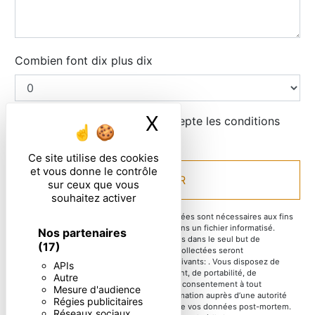
Combien font dix plus dix
X
Masquer le ban
En cochant cette case, j'accepte les conditions
particulières ci-dessous **
Ce site utilise des cookies
et vous donne le contrôle
ENVOYER
sur ceux que vous
souhaitez activer
** Les données personnelles communiquées sont nécessaires aux fins
de vous contacter et sont enregistrées dans un fichier informatisé.
Nos partenaires
Elles sont destinées à et ses sous-traitants dans le seul but de
(17)
répondre à votre message. Les données collectées seront
communiquées aux seuls destinataires suivants: . Vous disposez de
APIs
droits d’accès, de rectification, d’effacement, de portabilité, de
Autre
limitation, d’opposition, de retrait de votre consentement à tout
Mesure d'audience
moment et du droit d’introduire une réclamation auprès d’une autorité
Régies publicitaires
de contrôle, ainsi que d’organiser le sort de vos données post-mortem.
Réseaux sociaux