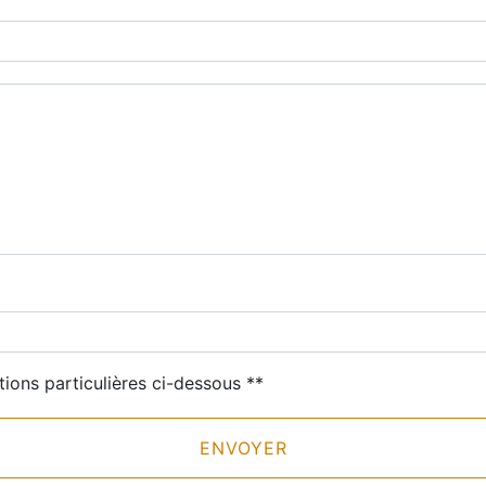
deau des cookies
tions particulières ci-dessous **
ENVOYER