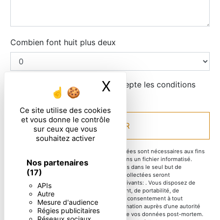
Combien font huit plus deux
X
Masquer le ban
En cochant cette case, j'accepte les conditions
particulières ci-dessous **
Ce site utilise des cookies
et vous donne le contrôle
ENVOYER
sur ceux que vous
souhaitez activer
** Les données personnelles communiquées sont nécessaires aux fins
de vous contacter et sont enregistrées dans un fichier informatisé.
Nos partenaires
Elles sont destinées à et ses sous-traitants dans le seul but de
(17)
répondre à votre message. Les données collectées seront
communiquées aux seuls destinataires suivants: . Vous disposez de
APIs
droits d’accès, de rectification, d’effacement, de portabilité, de
Autre
limitation, d’opposition, de retrait de votre consentement à tout
Mesure d'audience
moment et du droit d’introduire une réclamation auprès d’une autorité
Régies publicitaires
de contrôle, ainsi que d’organiser le sort de vos données post-mortem.
Réseaux sociaux