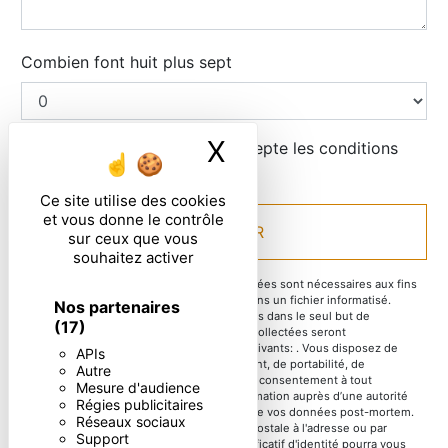
Combien font huit plus sept
X
Masquer le ban
En cochant cette case, j'accepte les conditions
particulières ci-dessous **
Ce site utilise des cookies
et vous donne le contrôle
ENVOYER
sur ceux que vous
souhaitez activer
** Les données personnelles communiquées sont nécessaires aux fins
de vous contacter et sont enregistrées dans un fichier informatisé.
Nos partenaires
Elles sont destinées à et ses sous-traitants dans le seul but de
(17)
répondre à votre message. Les données collectées seront
communiquées aux seuls destinataires suivants: . Vous disposez de
APIs
droits d’accès, de rectification, d’effacement, de portabilité, de
Autre
limitation, d’opposition, de retrait de votre consentement à tout
Mesure d'audience
moment et du droit d’introduire une réclamation auprès d’une autorité
Régies publicitaires
de contrôle, ainsi que d’organiser le sort de vos données post-mortem.
Réseaux sociaux
Vous pouvez exercer ces droits par voie postale à l'adresse ou par
Support
courrier électronique à l'adresse . Un justificatif d'identité pourra vous