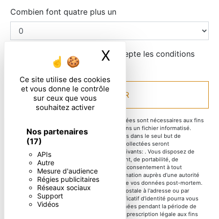
Combien font quatre plus un
X
Masquer le ban
En cochant cette case, j'accepte les conditions
particulières ci-dessous **
Ce site utilise des cookies
et vous donne le contrôle
ENVOYER
sur ceux que vous
souhaitez activer
** Les données personnelles communiquées sont nécessaires aux fins
de vous contacter et sont enregistrées dans un fichier informatisé.
Nos partenaires
Elles sont destinées à et ses sous-traitants dans le seul but de
(17)
répondre à votre message. Les données collectées seront
communiquées aux seuls destinataires suivants: . Vous disposez de
APIs
droits d’accès, de rectification, d’effacement, de portabilité, de
Autre
limitation, d’opposition, de retrait de votre consentement à tout
Mesure d'audience
moment et du droit d’introduire une réclamation auprès d’une autorité
Régies publicitaires
de contrôle, ainsi que d’organiser le sort de vos données post-mortem.
Réseaux sociaux
Vous pouvez exercer ces droits par voie postale à l'adresse ou par
Support
courrier électronique à l'adresse . Un justificatif d'identité pourra vous
Vidéos
être demandé. Nous conservons vos données pendant la période de
prise de contact puis pendant la durée de prescription légale aux fins