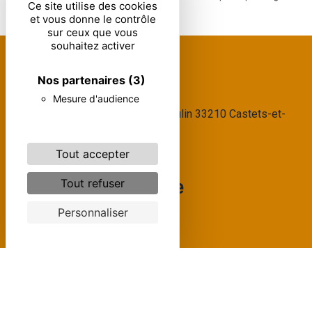
Ce site utilise des cookies
et vous donne le contrôle
sur ceux que vous
souhaitez activer
Nos partenaires
(3)
Adresse
Mesure d'audience
709 route du moulin 33210 Castets-et-
Castillon
Tout accepter
Tout refuser
Téléphone
05 56 62 11 03
Personnaliser
07 85 33 87 93
Email
ecluse52@orange.fr