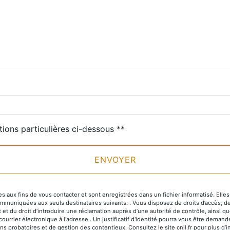
tions particulières ci-dessous **
ENVOYER
x fins de vous contacter et sont enregistrées dans un fichier informatisé. Elles s
niquées aux seuls destinataires suivants: . Vous disposez de droits d’accès, de rec
deau des cookies
 et du droit d’introduire une réclamation auprès d’une autorité de contrôle, ainsi 
 courrier électronique à l'adresse . Un justificatif d'identité pourra vous être de
ns probatoires et de gestion des contentieux. Consultez le site cnil.fr pour plus d’i