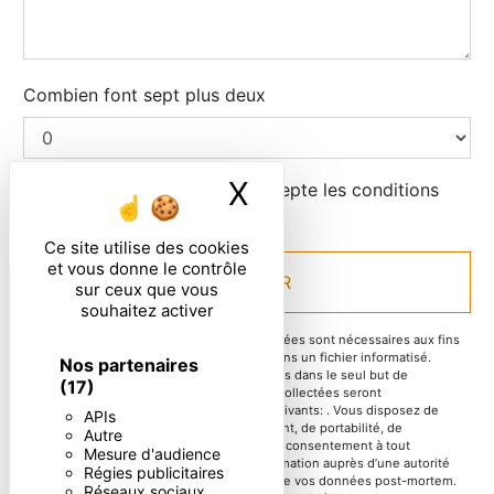
Combien font sept plus deux
X
Masquer le ban
En cochant cette case, j'accepte les conditions
particulières ci-dessous **
Ce site utilise des cookies
et vous donne le contrôle
ENVOYER
sur ceux que vous
souhaitez activer
** Les données personnelles communiquées sont nécessaires aux fins
de vous contacter et sont enregistrées dans un fichier informatisé.
Nos partenaires
Elles sont destinées à et ses sous-traitants dans le seul but de
(17)
répondre à votre message. Les données collectées seront
communiquées aux seuls destinataires suivants: . Vous disposez de
APIs
droits d’accès, de rectification, d’effacement, de portabilité, de
Autre
limitation, d’opposition, de retrait de votre consentement à tout
Mesure d'audience
moment et du droit d’introduire une réclamation auprès d’une autorité
Régies publicitaires
de contrôle, ainsi que d’organiser le sort de vos données post-mortem.
Réseaux sociaux