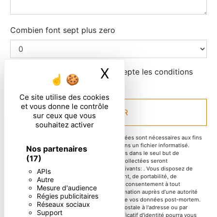
Combien font sept plus zero
X
Masquer le ban
En cochant cette case, j'accepte les conditions
particulières ci-dessous **
Ce site utilise des cookies
et vous donne le contrôle
ENVOYER
sur ceux que vous
souhaitez activer
** Les données personnelles communiquées sont nécessaires aux fins
de vous contacter et sont enregistrées dans un fichier informatisé.
Nos partenaires
Elles sont destinées à et ses sous-traitants dans le seul but de
(17)
répondre à votre message. Les données collectées seront
communiquées aux seuls destinataires suivants: . Vous disposez de
APIs
droits d’accès, de rectification, d’effacement, de portabilité, de
Autre
limitation, d’opposition, de retrait de votre consentement à tout
Mesure d'audience
moment et du droit d’introduire une réclamation auprès d’une autorité
Régies publicitaires
de contrôle, ainsi que d’organiser le sort de vos données post-mortem.
Réseaux sociaux
Vous pouvez exercer ces droits par voie postale à l'adresse ou par
Support
courrier électronique à l'adresse . Un justificatif d'identité pourra vous