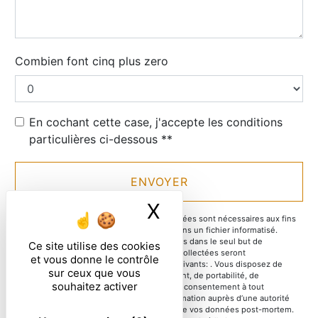
Combien font cinq plus zero
En cochant cette case, j'accepte les conditions
particulières ci-dessous **
ENVOYER
X
Masquer le ban
** Les données personnelles communiquées sont nécessaires aux fins
de vous contacter et sont enregistrées dans un fichier informatisé.
Elles sont destinées à et ses sous-traitants dans le seul but de
Ce site utilise des cookies
répondre à votre message. Les données collectées seront
et vous donne le contrôle
communiquées aux seuls destinataires suivants: . Vous disposez de
sur ceux que vous
droits d’accès, de rectification, d’effacement, de portabilité, de
souhaitez activer
limitation, d’opposition, de retrait de votre consentement à tout
moment et du droit d’introduire une réclamation auprès d’une autorité
de contrôle, ainsi que d’organiser le sort de vos données post-mortem.