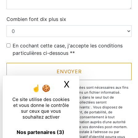
Combien font dix plus six
En cochant cette case, j'accepte les conditions
particulières ci-dessous **
ENVOYER
X
Masquer le ban
** Les données personnelles communiquées sont nécessaires aux fins
de vous contacter et sont enregistrées dans un fichier informatisé.
Elles sont destinées à et ses sous-traitants dans le seul but de
Ce site utilise des cookies
répondre à votre message. Les données collectées seront
et vous donne le contrôle
communiquées aux seuls destinataires suivants: . Vous disposez de
sur ceux que vous
droits d’accès, de rectification, d’effacement, de portabilité, de
souhaitez activer
limitation, d’opposition, de retrait de votre consentement à tout
moment et du droit d’introduire une réclamation auprès d’une autorité
de contrôle, ainsi que d’organiser le sort de vos données post-mortem.
Nos partenaires
(3)
Vous pouvez exercer ces droits par voie postale à l'adresse ou par
courrier électronique à l'adresse . Un justificatif d'identité pourra vous