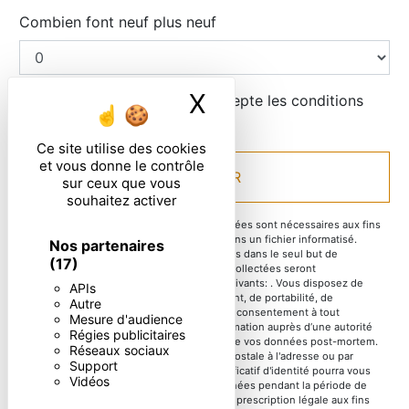
Combien font neuf plus neuf
X
Masquer le ban
En cochant cette case, j'accepte les conditions
particulières ci-dessous **
Ce site utilise des cookies
et vous donne le contrôle
ENVOYER
sur ceux que vous
souhaitez activer
** Les données personnelles communiquées sont nécessaires aux fins
de vous contacter et sont enregistrées dans un fichier informatisé.
Nos partenaires
Elles sont destinées à et ses sous-traitants dans le seul but de
(17)
répondre à votre message. Les données collectées seront
communiquées aux seuls destinataires suivants: . Vous disposez de
APIs
droits d’accès, de rectification, d’effacement, de portabilité, de
Autre
limitation, d’opposition, de retrait de votre consentement à tout
Mesure d'audience
moment et du droit d’introduire une réclamation auprès d’une autorité
Régies publicitaires
de contrôle, ainsi que d’organiser le sort de vos données post-mortem.
Réseaux sociaux
Vous pouvez exercer ces droits par voie postale à l'adresse ou par
Support
courrier électronique à l'adresse . Un justificatif d'identité pourra vous
Vidéos
être demandé. Nous conservons vos données pendant la période de
prise de contact puis pendant la durée de prescription légale aux fins