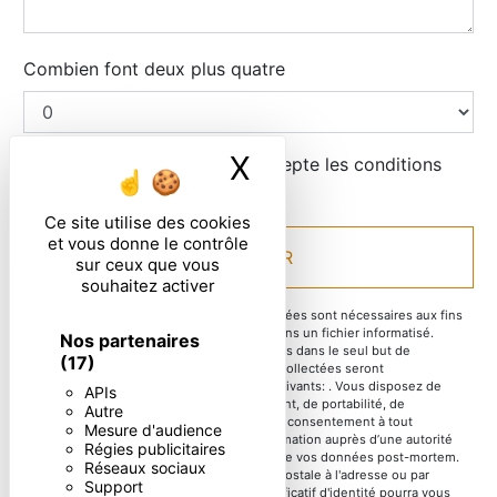
Combien font deux plus quatre
X
Masquer le ban
En cochant cette case, j'accepte les conditions
particulières ci-dessous **
Ce site utilise des cookies
et vous donne le contrôle
ENVOYER
sur ceux que vous
souhaitez activer
** Les données personnelles communiquées sont nécessaires aux fins
de vous contacter et sont enregistrées dans un fichier informatisé.
Nos partenaires
Elles sont destinées à et ses sous-traitants dans le seul but de
(17)
répondre à votre message. Les données collectées seront
communiquées aux seuls destinataires suivants: . Vous disposez de
APIs
droits d’accès, de rectification, d’effacement, de portabilité, de
Autre
limitation, d’opposition, de retrait de votre consentement à tout
Mesure d'audience
moment et du droit d’introduire une réclamation auprès d’une autorité
Régies publicitaires
de contrôle, ainsi que d’organiser le sort de vos données post-mortem.
Réseaux sociaux
Vous pouvez exercer ces droits par voie postale à l'adresse ou par
Support
courrier électronique à l'adresse . Un justificatif d'identité pourra vous