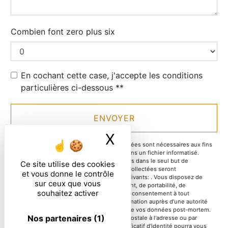
Combien font zero plus six
En cochant cette case, j'accepte les conditions
particulières ci-dessous **
ENVOYER
X
Masquer le ban
** Les données personnelles communiquées sont nécessaires aux fins
de vous contacter et sont enregistrées dans un fichier informatisé.
Elles sont destinées à et ses sous-traitants dans le seul but de
Ce site utilise des cookies
répondre à votre message. Les données collectées seront
et vous donne le contrôle
communiquées aux seuls destinataires suivants: . Vous disposez de
sur ceux que vous
droits d’accès, de rectification, d’effacement, de portabilité, de
souhaitez activer
limitation, d’opposition, de retrait de votre consentement à tout
moment et du droit d’introduire une réclamation auprès d’une autorité
de contrôle, ainsi que d’organiser le sort de vos données post-mortem.
Nos partenaires
(1)
Vous pouvez exercer ces droits par voie postale à l'adresse ou par
courrier électronique à l'adresse . Un justificatif d'identité pourra vous