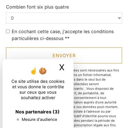
Combien font six plus quatre
En cochant cette case, j'accepte les conditions
particulières ci-dessous **
ENVOYER
X
Masquer le ban
** Les données personnelles communiquées sont nécessaires aux fins
de vous contacter et sont enregistrées dans un fichier informatisé.
Elles sont destinées à et ses sous-traitants dans le seul but de
Ce site utilise des cookies
répondre à votre message. Les données collectées seront
et vous donne le contrôle
communiquées aux seuls destinataires suivants: . Vous disposez de
sur ceux que vous
droits d’accès, de rectification, d’effacement, de portabilité, de
souhaitez activer
limitation, d’opposition, de retrait de votre consentement à tout
moment et du droit d’introduire une réclamation auprès d’une autorité
de contrôle, ainsi que d’organiser le sort de vos données post-mortem.
Nos partenaires
(3)
Vous pouvez exercer ces droits par voie postale à l'adresse ou par
courrier électronique à l'adresse . Un justificatif d'identité pourra vous
Mesure d'audience
être demandé. Nous conservons vos données pendant la période de
prise de contact puis pendant la durée de prescription légale aux fins