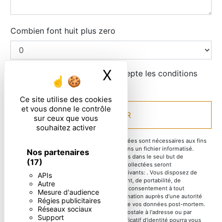
Combien font huit plus zero
X
Masquer le ban
En cochant cette case, j'accepte les conditions
particulières ci-dessous **
Ce site utilise des cookies
et vous donne le contrôle
ENVOYER
sur ceux que vous
souhaitez activer
** Les données personnelles communiquées sont nécessaires aux fins
de vous contacter et sont enregistrées dans un fichier informatisé.
Nos partenaires
Elles sont destinées à et ses sous-traitants dans le seul but de
(17)
répondre à votre message. Les données collectées seront
communiquées aux seuls destinataires suivants: . Vous disposez de
APIs
droits d’accès, de rectification, d’effacement, de portabilité, de
Autre
limitation, d’opposition, de retrait de votre consentement à tout
Mesure d'audience
moment et du droit d’introduire une réclamation auprès d’une autorité
Régies publicitaires
de contrôle, ainsi que d’organiser le sort de vos données post-mortem.
Réseaux sociaux
Vous pouvez exercer ces droits par voie postale à l'adresse ou par
Support
courrier électronique à l'adresse . Un justificatif d'identité pourra vous