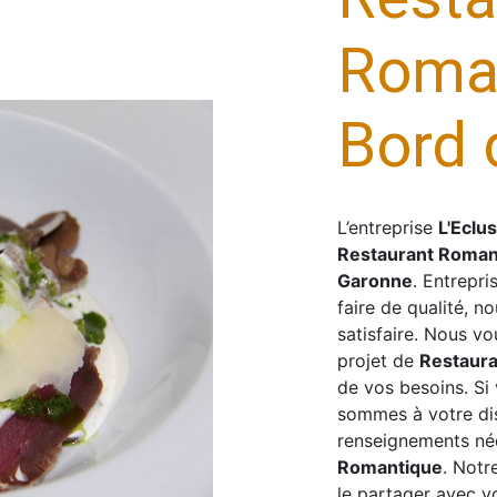
Roma
Bord 
L’entreprise
L'Eclu
Restaurant Roman
Garonne
. Entrepri
faire de qualité, 
satisfaire. Nous v
projet de
Restaur
de vos besoins. Si
sommes à votre dis
renseignements néc
Romantique
. Notr
le partager avec v