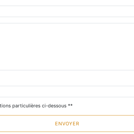
deau des cookies
tions particulières ci-dessous **
ENVOYER