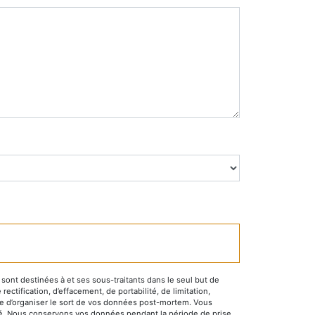
ont destinées à et ses sous-traitants dans le seul but de
tification, d’effacement, de portabilité, de limitation,
que d’organiser le sort de vos données post-mortem. Vous
mandé. Nous conservons vos données pendant la période de prise