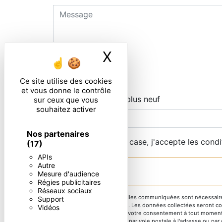
X
Masquer le ban
Ce site utilise des cookies
et vous donne le contrôle
Combien font sept plus neuf
sur ceux que vous
souhaitez activer
Nos partenaires
En cochant cette case, j'accepte les condi
(17)
APIs
Autre
Mesure d'audience
Régies publicitaires
Réseaux sociaux
** Les données personnelles communiquées sont nécessaires au
Support
répondre à votre message. Les données collectées seront commu
Vidéos
d’opposition, de retrait de votre consentement à tout moment
pouvez exercer ces droits par voie postale à l'adresse ou par