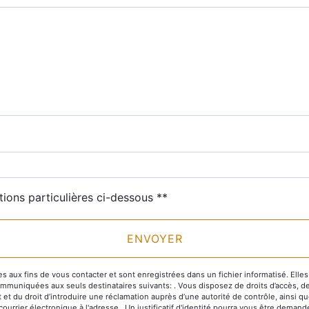
deau des cookies
tions particulières ci-dessous **
ENVOYER
x fins de vous contacter et sont enregistrées dans un fichier informatisé. Elles s
niquées aux seuls destinataires suivants: . Vous disposez de droits d’accès, de rec
 et du droit d’introduire une réclamation auprès d’une autorité de contrôle, ainsi 
 courrier électronique à l'adresse . Un justificatif d'identité pourra vous être de