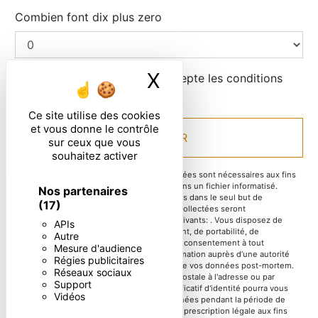
Combien font dix plus zero
X
Masquer le ban
En cochant cette case, j'accepte les conditions
particulières ci-dessous **
Ce site utilise des cookies
et vous donne le contrôle
ENVOYER
sur ceux que vous
souhaitez activer
** Les données personnelles communiquées sont nécessaires aux fins
de vous contacter et sont enregistrées dans un fichier informatisé.
Nos partenaires
Elles sont destinées à et ses sous-traitants dans le seul but de
(17)
répondre à votre message. Les données collectées seront
communiquées aux seuls destinataires suivants: . Vous disposez de
APIs
droits d’accès, de rectification, d’effacement, de portabilité, de
Autre
limitation, d’opposition, de retrait de votre consentement à tout
Mesure d'audience
moment et du droit d’introduire une réclamation auprès d’une autorité
Régies publicitaires
de contrôle, ainsi que d’organiser le sort de vos données post-mortem.
Réseaux sociaux
Vous pouvez exercer ces droits par voie postale à l'adresse ou par
Support
courrier électronique à l'adresse . Un justificatif d'identité pourra vous
Vidéos
être demandé. Nous conservons vos données pendant la période de
prise de contact puis pendant la durée de prescription légale aux fins